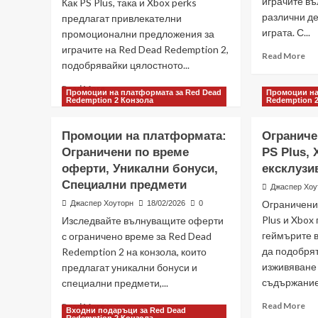
с
играчите в
Как PS Plus, така и Xbox perks
ограничено
различни де
предлагат привлекателни
време
играта. С...
промоционални предложения за
играчите на Red Dead Redemption 2,
Re
Read More
подобрявайки цялостното...
mo
ab
Read
Read More
Промоции на платформата за Red Dead
Промоции на
Зл
more
Redemption 2 Конзола
Redemption 
бо
about
Ме
Промоционални
Промоции на платформата:
Ограниче
и
предложения
се
Ограничени по време
PS Plus,
на
съ
оферти, Уникални бонуси,
платформата:
ексклузи
Оф
PS
Специални предмети
Джаспер Хоу
с
Plus,
ог
Ограничени
Джаспер Хоуторн
18/02/2026
0
Xbox
вр
Plus и Xbox
Изследвайте вълнуващите оферти
предимства,
Специални
геймърите 
с ограничено време за Red Dead
предмети
да подобрят
Redemption 2 на конзола, които
изживяване 
предлагат уникални бонуси и
съдържание.
специални предмети,...
Re
Read
Read More
Read More
Входни подаръци за Red Dead
mo
more