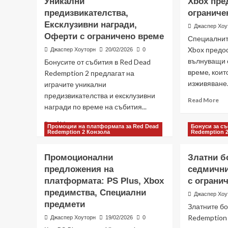
Уникални
Xbox пре
предизвикателства,
ограниче
Ексклузивни награди,
Джаспер Хоу
Оферти с ограничено време
Специалните
Xbox предо
Джаспер Хоуторн
20/02/2026
0
вълнуващи 
Бонусите от събития в Red Dead
време, кои
Redemption 2 предлагат на
изживяване..
играчите уникални
предизвикателства и ексклузивни
Re
Read More
награди по време на събития...
mo
ab
Read
Read More
Промоции на платформата за Red Dead
Бонуси за съ
Сп
more
Redemption 2 Конзола
Redemption 
бо
about
PS
Бонуси
Промоционални
Златни б
Plu
за
Xb
предложения на
седмични
събития:
пр
платформата: PS Plus, Xbox
Уникални
с ограни
оф
предизвикателства,
предимства, Специални
Джаспер Хоу
с
Ексклузивни
предмети
ог
Златните бо
награди,
вр
Redemption 
Джаспер Хоуторн
19/02/2026
0
Оферти