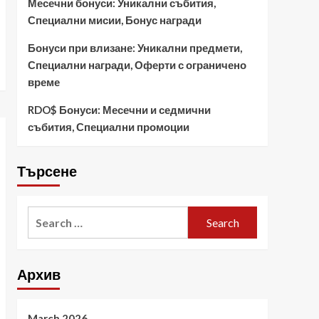
Месечни бонуси: Уникални събития,
Специални мисии, Бонус награди
Бонуси при влизане: Уникални предмети,
Специални награди, Оферти с ограничено
време
RDO$ Бонуси: Месечни и седмични
събития, Специални промоции
Търсене
Search
for:
Архив
March 2026