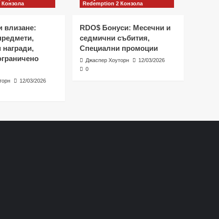
 Конзола
Redemption 2 Конзола
и влизане:
RDO$ Бонуси: Месечни и
предмети,
седмични събития,
 награди,
Специални промоции
ограничено
Джаспер Хоуторн
12/03/2026
0
торн
12/03/2026