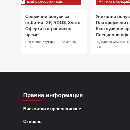
Redemption 2 Конзола
Red Dead Redemptio
време:
Специални
предмети,
Седмични бонуси за
Уникални бонус
Изключителни
събития: XP, RDO$, Злато,
Платформени п
награди,
Оферти с ограничено
Ексклузивни ар
Бонуси
време
Специални офе
при
Джаспер Хоуторн
13/03/2026
Джаспер Хоуторн
влизане
0
0
Правна информация
Бисквитки и проследяване
Относно