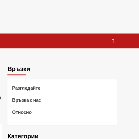
Връзки
Разгледайте
,
Връзка с нас
Относно
Категории