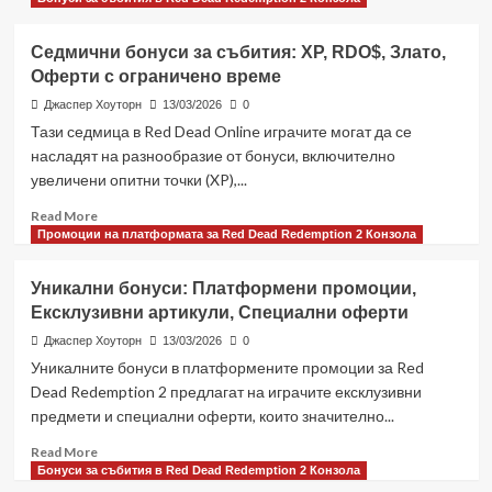
Седмични бонуси за събития: XP, RDO$, Злато,
Оферти с ограничено време
Джаспер Хоуторн
13/03/2026
0
Тази седмица в Red Dead Online играчите могат да се
насладят на разнообразие от бонуси, включително
увеличени опитни точки (XP),...
Read
Read More
more
Промоции на платформата за Red Dead Redemption 2 Конзола
about
Седмични
Уникални бонуси: Платформени промоции,
бонуси
Ексклузивни артикули, Специални оферти
за
събития:
Джаспер Хоуторн
13/03/2026
0
XP,
Уникалните бонуси в платформените промоции за Red
RDO$,
Dead Redemption 2 предлагат на играчите ексклузивни
Злато,
предмети и специални оферти, които значително...
Оферти
с
Read
Read More
ограничено
more
Бонуси за събития в Red Dead Redemption 2 Конзола
време
about