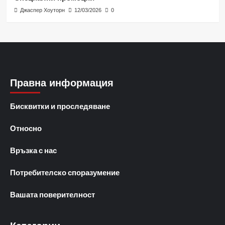
Джаспер Хоуторн
12/03/2026
0
Правна информация
Бисквитки и проследяване
Относно
Връзка с нас
Потребителско споразумение
Вашата поверителност