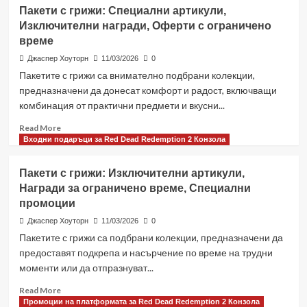
Бонуси
Пакети с грижи: Специални артикули,
за
Изключителни награди, Оферти с ограничено
събития:
време
Мисии
с
Джаспер Хоуторн
11/03/2026
0
ограничено
Пакетите с грижи са внимателно подбрани колекции,
време,
предназначени да донесат комфорт и радост, включващи
Специални
комбинация от практични предмети и вкусни...
събития,
Бонус
Read
Read More
XP
more
Входни подаръци за Red Dead Redemption 2 Конзола
about
Пакети
Пакети с грижи: Изключителни артикули,
с
Награди за ограничено време, Специални
грижи:
промоции
Специални
артикули,
Джаспер Хоуторн
11/03/2026
0
Изключителни
Пакетите с грижи са подбрани колекции, предназначени да
награди,
предоставят подкрепа и насърчение по време на трудни
Оферти
моменти или да отпразнуват...
с
ограничено
Read
Read More
време
more
Промоции на платформата за Red Dead Redemption 2 Конзола