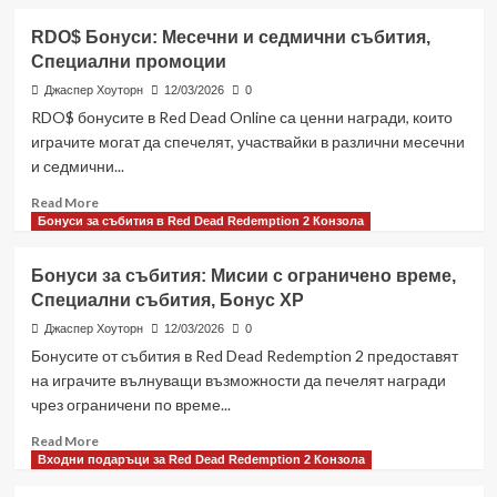
about
Бонуси
RDO$ Бонуси: Месечни и седмични събития,
при
Специални промоции
влизане:
Уникални
Джаспер Хоуторн
12/03/2026
0
предмети,
RDO$ бонусите в Red Dead Online са ценни награди, които
Специални
играчите могат да спечелят, участвайки в различни месечни
награди,
и седмични...
Оферти
с
Read
Read More
ограничено
more
Бонуси за събития в Red Dead Redemption 2 Конзола
време
about
RDO$
Бонуси за събития: Мисии с ограничено време,
Бонуси:
Специални събития, Бонус XP
Месечни
и
Джаспер Хоуторн
12/03/2026
0
седмични
Бонусите от събития в Red Dead Redemption 2 предоставят
събития,
на играчите вълнуващи възможности да печелят награди
Специални
чрез ограничени по време...
промоции
Read
Read More
more
Входни подаръци за Red Dead Redemption 2 Конзола
about