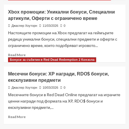
about
Пакети
Xbox промоции: Уникални бонуси, Специални
с
артикули, Оферти с ограничено време
грижи:
Изключителни
Джаспер Хоуторн
11/03/2026
0
артикули,
Настоящите промоции на Xbox предлагат на геймърите
Награди
редица уникални бонуси, специални предмети и оферти с
за
ограничено време, които подобряват игровото...
ограничено
време,
Read
Read More
Специални
more
Бонуси за събития в Red Dead Redemption 2 Конзола
промоции
about
Xbox
Месечни бонуси: XP награди, RDO$ бонуси,
промоции:
ексклузивни предмети
Уникални
бонуси,
Джаспер Хоуторн
10/03/2026
0
Специални
Месечните бонуси в Red Dead Online предлагат на играчите
артикули,
ценни награди под формата на XP, RDO$ бонуси и
Оферти
ексклузивни предмети,...
с
ограничено
Read
Read More
време
more
about