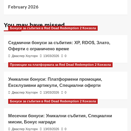
February 2026
You may have missed
Бонуси за събития в Red Dead Redemption 2 Конзола
Седмични бонуси за събития: XP, RDO$, Злато,
Оферти с ограничено време
Джаспер Хоуторн
13/03/2026
0
Промоции на платформата за Red Dead Redemption 2 Конзола
Уникални бонуси: Платформени промоции,
Ексклузивни артикули, Специални оферти
Джаспер Хоуторн
13/03/2026
0
Бонуси за събития в Red Dead Redemption 2 Конзола
Месечни бонуси: Уникални събития, Специални
мисии, Бонус награди
Джаспер Хоуторн
13/03/2026
0