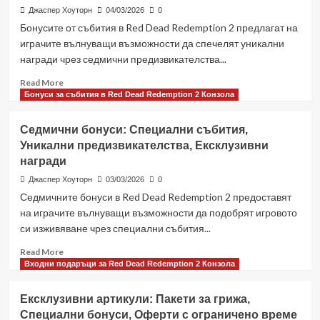
с
Джаспер Хоуторн
04/03/2026
0
ограничено
Бонусите от събития в Red Dead Redemption 2 предлагат на
време,
играчите вълнуващи възможности да спечелят уникални
Специални
награди чрез седмични предизвикателства...
мисии,
Уникални
Read
Read More
събития
more
Бонуси за събития в Red Dead Redemption 2 Конзола
about
Бонуси
Седмични бонуси: Специални събития,
за
Уникални предизвикателства, Ексклузивни
събития:
награди
Седмични
предизвикателства,
Джаспер Хоуторн
03/03/2026
0
Специални
Седмичните бонуси в Red Dead Redemption 2 предоставят
мисии,
на играчите вълнуващи възможности да подобрят игровото
Уникални
си изживяване чрез специални събития...
награди
Read
Read More
more
Входни подаръци за Red Dead Redemption 2 Конзола
about
Седмични
Ексклузивни артикули: Пакети за грижа,
бонуси:
Специални бонуси, Оферти с ограничено време
Специални