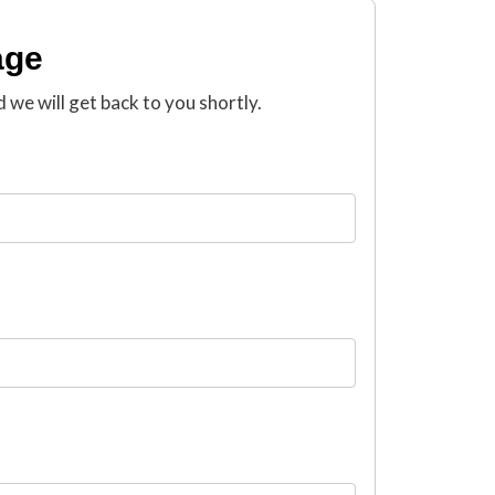
age
d we will get back to you shortly.