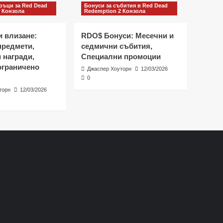
ръци за Red Dead
Бонуси за събития в Red Dead
 Конзола
Redemption 2 Конзола
и влизане:
RDO$ Бонуси: Месечни и
предмети,
седмични събития,
 награди,
Специални промоции
ограничено
Джаспер Хоуторн
12/03/2026
0
торн
12/03/2026