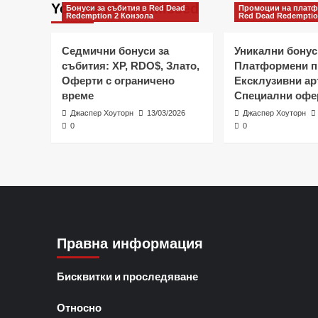
You may have missed
Бонуси за събития в Red Dead
Промоции на платф
Redemption 2 Конзола
Red Dead Redemptio
Седмични бонуси за
Уникални бонус
събития: XP, RDO$, Злато,
Платформени п
Оферти с ограничено
Ексклузивни ар
време
Специални офе
Джаспер Хоуторн
13/03/2026
Джаспер Хоуторн
0
0
Правна информация
Бисквитки и проследяване
Относно