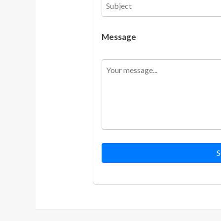
Message
S