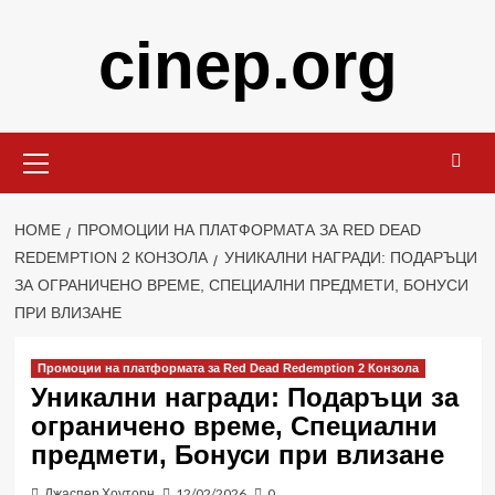
Skip
cinep.org
to
content
Primary
Menu
HOME
ПРОМОЦИИ НА ПЛАТФОРМАТА ЗА RED DEAD
REDEMPTION 2 КОНЗОЛА
УНИКАЛНИ НАГРАДИ: ПОДАРЪЦИ
ЗА ОГРАНИЧЕНО ВРЕМЕ, СПЕЦИАЛНИ ПРЕДМЕТИ, БОНУСИ
ПРИ ВЛИЗАНЕ
Промоции на платформата за Red Dead Redemption 2 Конзола
Уникални награди: Подаръци за
ограничено време, Специални
предмети, Бонуси при влизане
Джаспер Хоуторн
12/02/2026
0