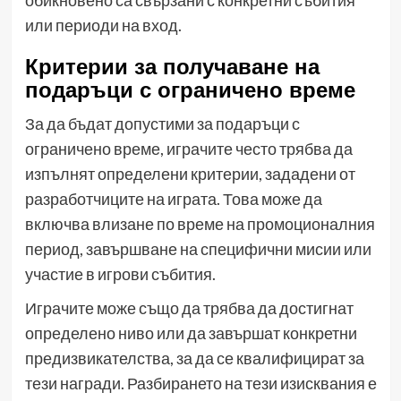
обикновено са свързани с конкретни събития
или периоди на вход.
Критерии за получаване на
подаръци с ограничено време
За да бъдат допустими за подаръци с
ограничено време, играчите често трябва да
изпълнят определени критерии, зададени от
разработчиците на играта. Това може да
включва влизане по време на промоционалния
период, завършване на специфични мисии или
участие в игрови събития.
Играчите може също да трябва да достигнат
определено ниво или да завършат конкретни
предизвикателства, за да се квалифицират за
тези награди. Разбирането на тези изисквания е