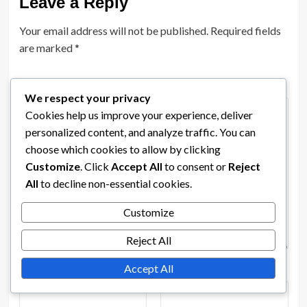
Leave a Reply
Your email address will not be published.
Required fields
are marked
*
Comment
*
We respect your privacy
Cookies help us improve your experience, deliver
personalized content, and analyze traffic. You can
choose which cookies to allow by clicking
Customize
. Click
Accept All
to consent or
Reject
All
to decline non-essential cookies.
Customize
Reject All
Accept All
Name
*
Email
*