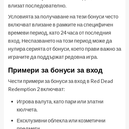
влизат последователно.
Условията за получаване на тези бонуси често
включват влизане в рамките на специфичен
времеви период, като 24 часа от последния
вход. Неспазването на този период може да
нулира серията от бонуси, което прави важно за
играчите да поддържат редовна игра.
Примери за бонуси за вход
Чести примери за бонуси за вход в Red Dead
Redemption 2 включват:
Игрова валута, като пари или златни
кюлчета.
Ексклузивни облекла или козметични
предмети.