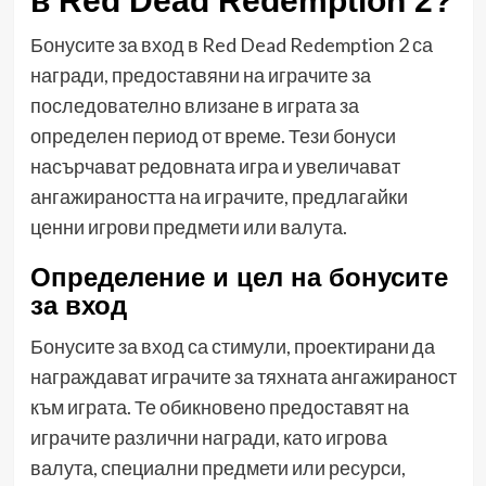
в Red Dead Redemption 2?
Бонусите за вход в Red Dead Redemption 2 са
награди, предоставяни на играчите за
последователно влизане в играта за
определен период от време. Тези бонуси
насърчават редовната игра и увеличават
ангажираността на играчите, предлагайки
ценни игрови предмети или валута.
Определение и цел на бонусите
за вход
Бонусите за вход са стимули, проектирани да
награждават играчите за тяхната ангажираност
към играта. Те обикновено предоставят на
играчите различни награди, като игрова
валута, специални предмети или ресурси,