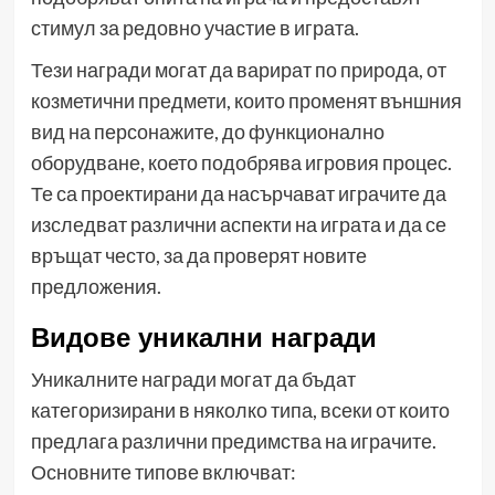
стимул за редовно участие в играта.
Тези награди могат да варират по природа, от
козметични предмети, които променят външния
вид на персонажите, до функционално
оборудване, което подобрява игровия процес.
Те са проектирани да насърчават играчите да
изследват различни аспекти на играта и да се
връщат често, за да проверят новите
предложения.
Видове уникални награди
Уникалните награди могат да бъдат
категоризирани в няколко типа, всеки от които
предлага различни предимства на играчите.
Основните типове включват: