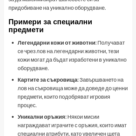
придобиване на уникално оборудване.
Примери за специални
предмети
Легендарни кожи от животни:
Получават
се чрез лов на легендарни животни, тези
кожи могат да бъдат изработени в уникално
оборудване.
Картите за съкровища:
Завършването на
лов на съкровища може да доведе до ценни
предмети, които подобряват игровия
процес.
Уникални оръжия:
Някои мисии
награждават играчите с оръжия, които имат
специални атрибути, като увеличен щета