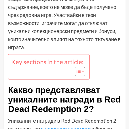
съдържание, което не може да бъде получено
чрез редовна игра. Участвайки в тези
възможности, играчите могат да отключат
уникални колекционерски предмети и бонуси,
които значително влияят на тяхното пътуване в
играта.
Key sections in the article:
Какво представляват
уникалните награди в Red
Dead Redemption 2?
Уникалните награди в Red Dead Redemption 2
се отнасят до
специални предмети
и бонуси,