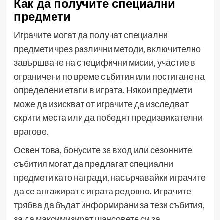
Как да получите специални
предмети
Играчите могат да получат специални
предмети чрез различни методи, включително
завършване на специфични мисии, участие в
ограничени по време събития или постигане на
определени етапи в играта. Някои предмети
може да изискват от играчите да изследват
скрити места или да победят предизвикателни
врагове.
Освен това, бонусите за вход или сезонните
събития могат да предлагат специални
предмети като награди, насърчавайки играчите
да се ангажират с играта редовно. Играчите
трябва да бъдат информирани за тези събития,
за да максимизират шансовете си за