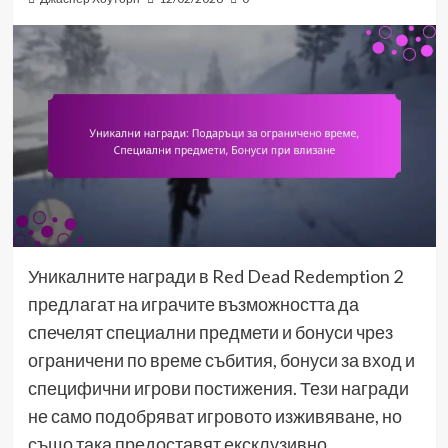
Уникалните награди в Red Dead Redemption 2
предлагат на играчите възможността да
спечелят специални предмети и бонуси чрез
ограничени по време събития, бонуси за вход и
специфични игрови постижения. Тези награди
не само подобряват игровото изживяване, но
също така предоставят ексклузивно