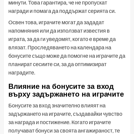
минути. Това гарантира, че не пропускат
награди и помага да поддържат серията си.
Освен това, играчите могат да зададат
напомняния или да използват известия в
играта, за да ги уведомят, когато е време да
влязат. Проследяването на календара на
бонусите също може да помогне на играчите да
планират сесиите си, за да оптимизират
наградите.
Влияние на бонусите за вход
върху задържането на играчите
Бонусите за вход значително влияят на
задържането на играчите, създавайки чувство
за награда и постижение. Когато играчите
получават бонуси за своята ангажираност, те