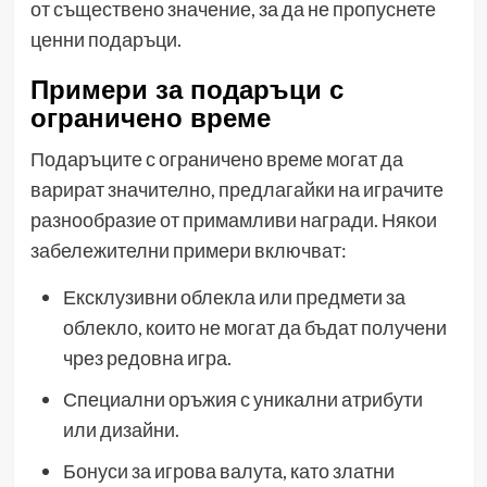
от съществено значение, за да не пропуснете
ценни подаръци.
Примери за подаръци с
ограничено време
Подаръците с ограничено време могат да
варират значително, предлагайки на играчите
разнообразие от примамливи награди. Някои
забележителни примери включват:
Ексклузивни облекла или предмети за
облекло, които не могат да бъдат получени
чрез редовна игра.
Специални оръжия с уникални атрибути
или дизайни.
Бонуси за игрова валута, като златни