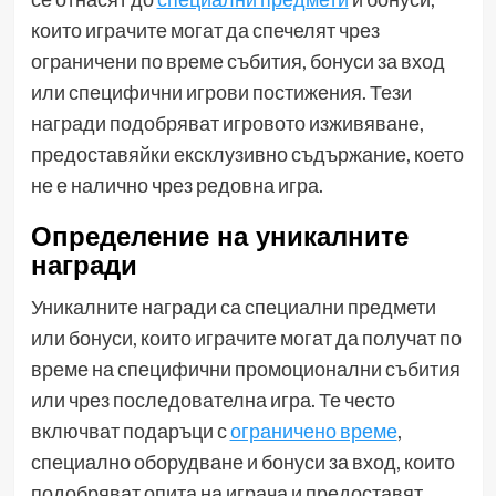
които играчите могат да спечелят чрез
ограничени по време събития, бонуси за вход
или специфични игрови постижения. Тези
награди подобряват игровото изживяване,
предоставяйки ексклузивно съдържание, което
не е налично чрез редовна игра.
Определение на уникалните
награди
Уникалните награди са специални предмети
или бонуси, които играчите могат да получат по
време на специфични промоционални събития
или чрез последователна игра. Те често
включват подаръци с
ограничено време
,
специално оборудване и бонуси за вход, които
подобряват опита на играча и предоставят