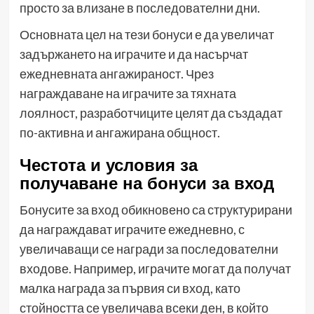
просто за влизане в последователни дни.
Основната цел на тези бонуси е да увеличат
задържането на играчите и да насърчат
ежедневната ангажираност. Чрез
награждаване на играчите за тяхната
лоялност, разработчиците целят да създадат
по-активна и ангажирана общност.
Честота и условия за
получаване на бонуси за вход
Бонусите за вход обикновено са структурирани
да награждават играчите ежедневно, с
увеличаващи се награди за последователни
входове. Например, играчите могат да получат
малка награда за първия си вход, като
стойността се увеличава всеки ден, в който